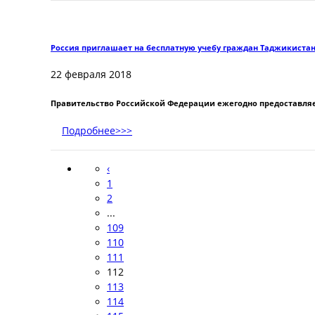
Россия приглашает на бесплатную учебу граждан Таджикиста
22 февраля 2018
Правительство Российской Федерации ежегодно предоставляет
Подробнее>>>
‹
1
2
...
109
110
111
112
113
114