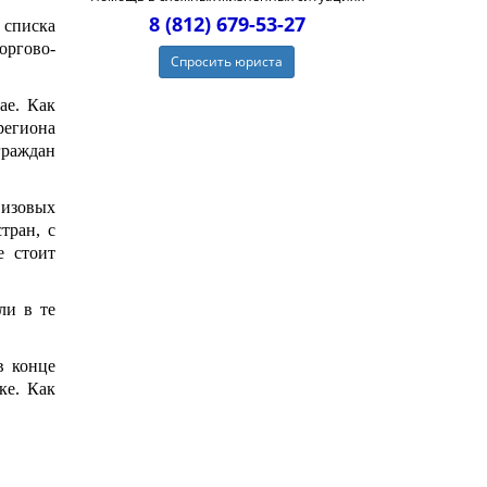
8 (812) 679-53-27
 списка
ргово-
Спросить юриста
ае. Как
региона
граждан
визовых
тран, с
е стоит
ли в те
в конце
ке. Как