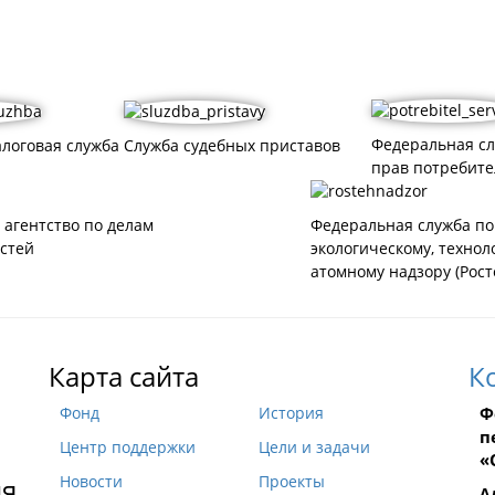
Федеральная с
логовая служба
Служба судебных приставов
прав потребите
 агентство по делам
Федеральная служба по
стей
экологическому, технол
атомному надзору (Рост
Карта сайта
К
Ф
Фонд
История
п
Центр поддержки
Цели и задачи
«
ия
Новости
Проекты
А