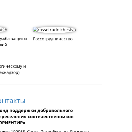
лужба защиты
Россотрудничество
лей
огическому и
ехнадзор)
онтакты
онд поддержки добровольного
ереселения соотечественников
ОРИЕНТИР»
дрес:
190068, Санкт-Петербург,пр. Римского-