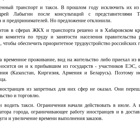
венный транспорт и такси. В прошлом году исключить их из
дрей Лабыгин после консультаций с представителями То
и предпринимателей. Но предложение отклонили.
антов в сферах ЖКХ и транспорта решено и в Хабаровском кр
и комитета по труду и занятости населения правительства 
и, чтобы обеспечить приоритетное трудоустройство российских 
 на временное проживание, вид на жительство либо приехал из 
носится он и к прибывшим из государств - участников ЕЭС, с
ия (Казахстан, Киргизия, Армения и Беларусь). Поэтому н
ца.
ностранцев из запретных для них сфер не оказал. Они переш
льство и торговлю.
и водить такси. Ограничения начали действовать в июле. А 
атора города, ограничивающее работу иностранцев и в достав
уги и увеличение времени выполнения заказов.