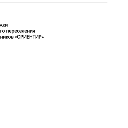
жки
го переселения
нников «ОРИЕНТИР»