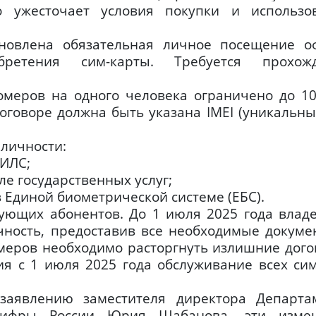
о ужесточает условия покупки и использо
ановлена обязательная личное посещение о
ретения сим-карты. Требуется прохож
омеров на одного человека ограничено до 10
оговоре должна быть указана IMEI (уникальны
личности:
НИЛС;
ле государственных услуг;
 Единой биометрической системе (ЕБС).
вующих абонентов. До 1 июля 2025 года влад
чность, предоставив все необходимые докуме
меров необходимо расторгнуть излишние дого
я с 1 июля 2025 года обслуживание всех сим
заявлению заместителя директора Департа
цифры России Юрия Шабанова, эти изме