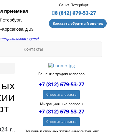
Санкт-Петербург:
я приемная
8 (812) 679-53-27
Петербург,
Заказать обратный звонок
-Корсакова, д 39
(интерактивная карта)
Контакты
Решение трудовых споров
ных
+7 (812) 679-53-27
сии
Спросить юриста
рт
Миграционные вопросы
+7 (812) 679-53-27
Спросить юриста
4 г.,
Помощь в сложных жизненных ситуациях