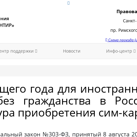
Правова
ения
Санкт-
ЕНТИР»
пр. Римского
Схема проезда 
ентр поддержки
Новости
Инфо-центр
ющего года для иностран
ез гражданства в Рос
ура приобретения сим-ка
альный закон №303-ФЗ, принятый 8 августа 202