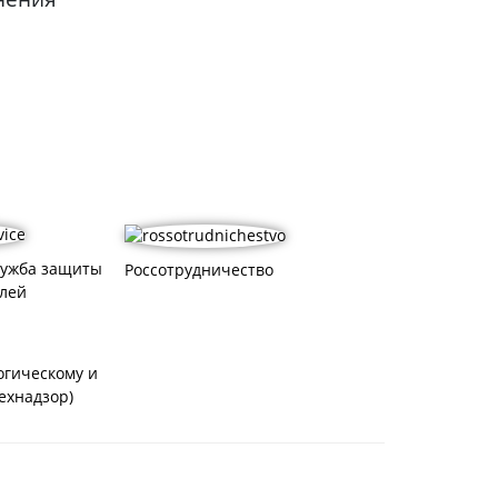
.
лужба защиты
Россотрудничество
лей
огическому и
ехнадзор)