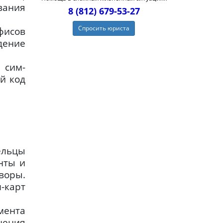
вания
8 (812) 679-53-27
Спросить юриста
фисов
дение
 сим-
й код
ельцы
нты и
воры.
-карт
мента
нения